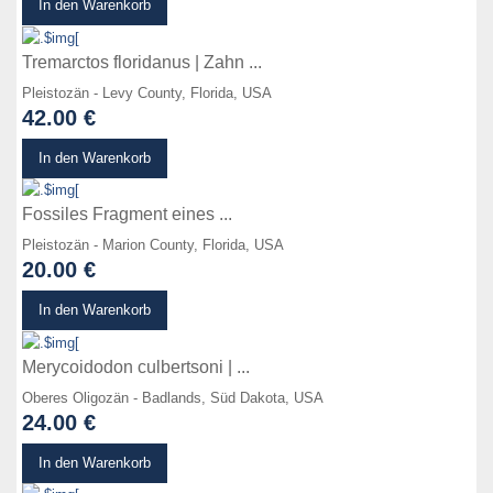
In den Warenkorb
Tremarctos floridanus | Zahn ...
Pleistozän - Levy County, Florida, USA
42.00 €
zum Produkt
In den Warenkorb
Fossiles Fragment eines ...
Pleistozän - Marion County, Florida, USA
20.00 €
zum Produkt
In den Warenkorb
Merycoidodon culbertsoni | ...
Oberes Oligozän - Badlands, Süd Dakota, USA
24.00 €
zum Produkt
In den Warenkorb