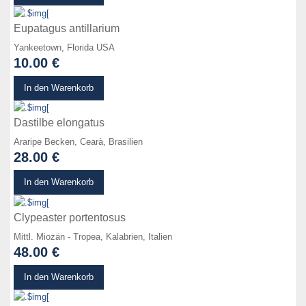
Eupatagus antillarium
Yankeetown, Florida USA
10.00 €
zum Produkt
In den Warenkorb
Dastilbe elongatus
Araripe Becken, Cearà, Brasilien
28.00 €
zum Produkt
In den Warenkorb
Clypeaster portentosus
Mittl. Miozän - Tropea, Kalabrien, Italien
48.00 €
zum Produkt
In den Warenkorb