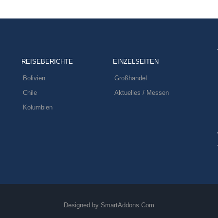
REISEBERICHTE
EINZELSEITEN
Bolivien
Großhandel
Chile
Aktuelles / Messen
Kolumbien
Designed by
SmartAddons.Com