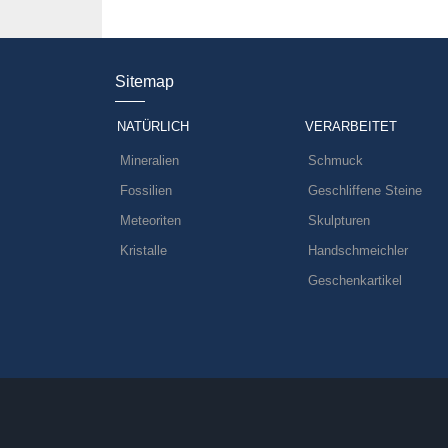
Sitemap
NATÜRLICH
VERARBEITET
Mineralien
Schmuck
Fossilien
Geschliffene Steine
Meteoriten
Skulpturen
Kristalle
Handschmeichler
Geschenkartikel