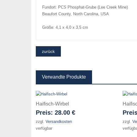
Fundort: PCS Phosphat-Grube (Lee Creek Mine)
Beaufort County, North Carolina, USA
Größe: 4,1 x 4,0 x 3,5 cm
Verwandte Produkte
Haifisch-Wirbel
Haifis
Preis:
28.00 €
Prei
zzgl.
Versandkosten
zzgl.
Ve
verfügbar
verfügb