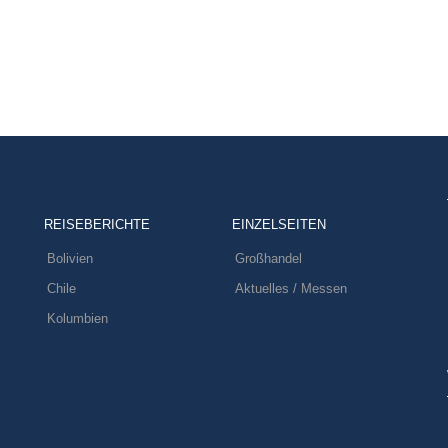
REISEBERICHTE
EINZELSEITEN
Bolivien
Großhandel
Chile
Aktuelles / Messen
Kolumbien