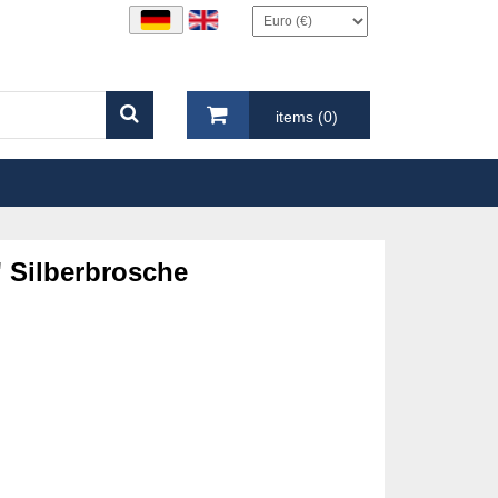
items (0)
' Silberbrosche