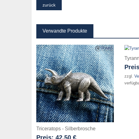
Verwandte Produkte
Tyrann
Prei
zzgl.
Ve
verfügb
Triceratops - Silberbrosche
Preis:
42.50 €