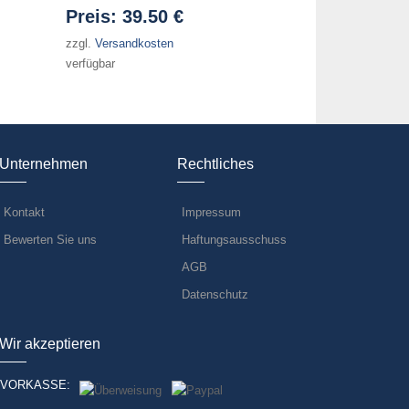
Preis:
39.50 €
zzgl.
Versandkosten
verfügbar
Unternehmen
Rechtliches
Kontakt
Impressum
Bewerten Sie uns
Haftungsausschuss
AGB
Datenschutz
Wir akzeptieren
VORKASSE: