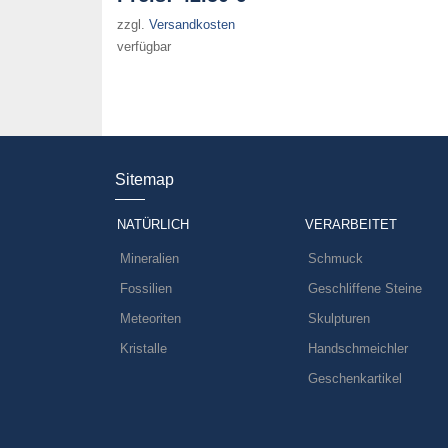
zzgl.
Versandkosten
verfügbar
Sitemap
NATÜRLICH
VERARBEITET
Mineralien
Schmuck
Fossilien
Geschliffene Steine
Meteoriten
Skulpturen
Kristalle
Handschmeichler
Geschenkartikel