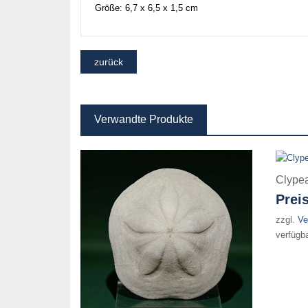
Größe: 6,7 x 6,5 x 1,5 cm
Verwandte Produkte
Clypea
Prei
zzgl.
Ve
verfügb