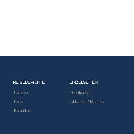
REISEBERICHTE
EINZELSEITEN
Bolivien
Großhandel
Chile
Aktuelles / Messen
Kolumbien