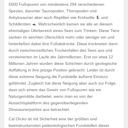
5500 Fußspuren von mindestens 294 verschiedenen
Spezies, darunter Sauropoden, Theropoden und
Ankylosaurier aber auch Reptilien wie Krokodile 🦎 und
Schildkröten 🐢. Wahrscheinlich kamen sie
alle an diesem
ehemaligen Uferbereich eines Sees zum Trinken. Diese Tiere
sanken im seichten Uferschlick mehr oder weniger ein und
hinterließen dabei ihre
Fußabdrücke. Diese trockneten dann
durch zwischenzeitliches Trockenfallen des Sees aus und
versteinerten im Laufe der Jahrmillionen.
Erst vor etwa 12
Millionen Jahren wurden diese Schichten durch geologische
Auffaltung in ihre jetzige Position gebracht. Leider ist durch
diese extreme Neigung die Fundstelle äußerst Einsturz
gefährdet. Zugleich
hat diese Neigung aber auch zur Folge,
dass sich einem das Gewirr von Fußspuren wie ein
Naturgemälde darbietet, wenn man es von der
Aussichtsplattform des gegenüberliegenden
Dinosaurierparkes aus betrachtet.
Cal Orcko
ist mit Sicherheit eine der größten und
beeindruckensten paläontologischen Fundstellen dieser