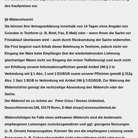
des Kaufpreises vor.
§6 Widerrufsrecht
Sie können Ihre Vertragserklärung innerhalb von 14 Tagen ohne Angabe von
Gründen in Textform (z. B. Brief, Fax, E-Mail) oder – wenn Ihnen die Sache vor
Fristablauf überlassen wird – auch durch Rücksendung der Sache widerrufen.
Die Frist beginnt nach Erhalt dieser Belehrung in Textform, jedoch nicht vor
Eingang der Ware beim Empfänger (bei der wiederkehrenden Lieferung
gleichartiger Waren nicht vor Eingang der ersten Teillieferung) und auch nicht
vor Erfüllung unserer Informationspflichten gemäß Artikel 246 § 2 in
Verbindung mit § 1 Abs. 1 und 2 EGBGB sowie unserer Pflichten gemäß § 312g
Abs. 1 Satz 1 BGB in Verbindung mit Artikel 246 § 3 EGBGB. Zur Wahrung der
Widerrufsfrist genügt die rechtzeitige Absendung des Widerrufs oder der
Sache.
Der Widerruf ist zu richten an:
Peter Griss / Stones Unlimited,
Deutschherrenstr.156, 53179 Bonn
,
E-Mail
shop@stonesunlimited.de
Widerrufsfolgen Im Falle eines wirksamen Widerrufs sind die beiderseits
empfangenen Leistungen zurückzugewähren und ggf. gezogene Nutzungen
(z. B. Zinsen) herauszugeben. Können Sie uns die empfangene Leistung sowie
Nutzungen (z. B. Gebrauchsvorteile) nicht oder teilweise nicht oder nur in