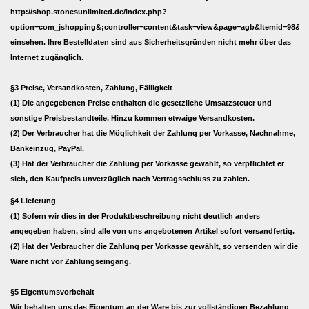
http://shop.stonesunlimited.de/index.php?
option=com_jshopping&;controller=content&task=view&page=agb&Itemid=98&la
einsehen
. Ihre Bestelldaten sind aus Sicherheitsgründen nicht mehr über das
Internet zugänglich.
§3 Preise, Versandkosten, Zahlung, Fälligkeit
(1) Die angegebenen Preise enthalten die gesetzliche Umsatzsteuer und
sonstige Preisbestandteile. Hinzu kommen etwaige Versandkosten.
(2) Der Verbraucher hat die Möglichkeit der Zahlung per Vorkasse, Nachnahme,
Bankeinzug, PayPal.
(3) Hat der Verbraucher die Zahlung per Vorkasse gewählt, so verpflichtet er
sich, den Kaufpreis unverzüglich nach Vertragsschluss zu zahlen.
§4 Lieferung
(1) Sofern wir dies in der Produktbeschreibung nicht deutlich anders
angegeben haben, sind alle von uns angebotenen Artikel sofort versandfertig.
(2) Hat der Verbraucher die Zahlung per Vorkasse gewählt, so versenden wir die
Ware nicht vor Zahlungseingang.
§5 Eigentumsvorbehalt
Wir behalten uns das Eigentum an der Ware bis zur vollständigen Bezahlung