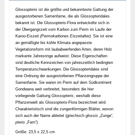
Glossopteris
ist die größte und bekannteste Gattung der
ausgestorbenen Samenfarne, die als Glossopteridales
bekannt ist. Die Glossopteris-Flora entwickelte sich in
der Übergangszeit vom Karbon zum Perm im Laufe der
Karoo-Eiszeit
(Permokarbones Eiszeitalter)
. Sie ist eine
an gemäßigte bis kühle Klimata angepasste
Vegetationsform mit laubabwerfenden Arten, deren Holz
markante Jahresringe aufweist. Diese Eigenschaften
sind deutliche Kennzeichen von jahreszeitlich bedingten
Temperaturschwankungen. Die Glossopteridales sind
eine Ordnung der ausgestorbenen Pflanzengruppe der
Samenfarne. Sie waren im Perm auf dem Südkontinent
Gondwana weit verbreitet, besonders die hier
vorliegende Gattung
Glossopteris
, weshalb diese
Pflanzenwelt als Glossopteris-Flora bezeichnet wird.
Charakteristisch sind die zungenförmigen Blätter, wovon
sich auch der Name ableitet (griechisch
glossis
„Zunge“,
pteris
„Farn“).
Größe: 23,5 x 22,5 cm