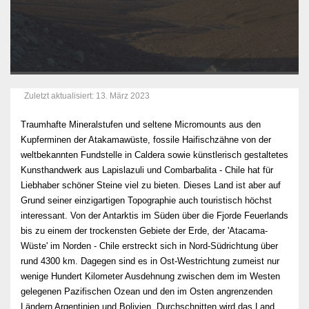
Zuletzt aktualisiert: 13. März 2023
Traumhafte Mineralstufen und seltene Micromounts aus den
Kupferminen der Atakamawüste, fossile Haifischzähne von der
weltbekannten Fundstelle in Caldera sowie künstlerisch gestaltetes
Kunsthandwerk aus Lapislazuli und Combarbalita - Chile hat für
Liebhaber schöner Steine viel zu bieten. Dieses Land ist aber auf
Grund seiner einzigartigen Topographie auch touristisch höchst
interessant. Von der Antarktis im Süden über die Fjorde Feuerlands
bis zu einem der trockensten Gebiete der Erde, der 'Atacama-
Wüste' im Norden - Chile erstreckt sich in Nord-Südrichtung über
rund 4300 km. Dagegen sind es in Ost-Westrichtung zumeist nur
wenige Hundert Kilometer Ausdehnung zwischen dem im Westen
gelegenen Pazifischen Ozean und den im Osten angrenzenden
Ländern Argentinien und Bolivien. Durchschnitten wird das Land