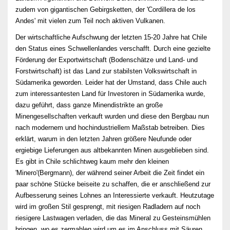
zudem von gigantischen Gebirgsketten, der 'Cordillera de los
Andes' mit vielen zum Teil noch aktiven Vulkanen.
Der wirtschaftliche Aufschwung der letzten 15-20 Jahre hat Chile
den Status eines Schwellenlandes verschafft. Durch eine gezielte
Förderung der Exportwirtschaft (Bodenschätze und Land- und
Forstwirtschaft) ist das Land zur stabilsten Volkswirtschaft in
Südamerika geworden. Leider hat der Umstand, dass Chile auch
zum interessantesten Land für Investoren in Südamerika wurde,
dazu geführt, dass ganze Minendistrikte an große
Minengesellschaften verkauft wurden und diese den Bergbau nun
nach modernem und hochindustriellem Maßstab betreiben. Dies
erklärt, warum in den letzten Jahren größere Neufunde oder
ergiebige Lieferungen aus altbekannten Minen ausgeblieben sind.
Es gibt in Chile schlichtweg kaum mehr den kleinen
'Minero'(Bergmann), der während seiner Arbeit die Zeit findet ein
paar schöne Stücke beiseite zu schaffen, die er anschließend zur
Aufbesserung seines Lohnes an Interessierte verkauft. Heutzutage
wird im großen Stil gesprengt, mit riesigen Radladern auf noch
riesigere Lastwagen verladen, die das Mineral zu Gesteinsmühlen
bringen, wo es zermahlen wird um es im Anschluss mit Säuren