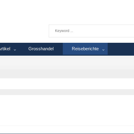
rtikel
Grosshandel
Reiseberichte