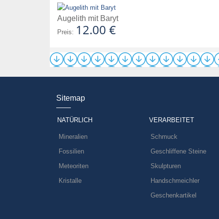
Augelith mit Baryt
12.00 €
Preis:
Sitemap
NATÜRLICH
VERARBEITET
Mineralien
Schmuck
Fossilien
Geschliffene Steine
Meteoriten
Skulpturen
Kristalle
Handschmeichler
Geschenkartikel