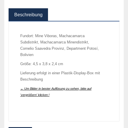
Beschreibung
Fundort: Mine Viboras, Machacamarca
Subdistrikt, Machacamarca Minendistrikt,
Cornelio Saavedra Provinz, Department Potosí,
Bolivien
Größe: 4,5 x 3,8 x 2,4 cm
Lieferung erfolgt in einer Plastik-Display-Box mit
Beschreibung
← Um Bilder in bester Auflösung zu sehen, bitte auf
'vergrößern' klicken !