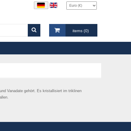
items (0)
d Vanadate gehört. Es kristallisiert im triklinen
allen.