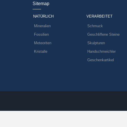
Sitemap
NATÜRLICH
VERARBEITET
Mineralien
Schmuck
Fossilien
Geschliffene Steine
Meteoriten
Skulpturen
Kristalle
Handschmeichler
Geschenkartikel