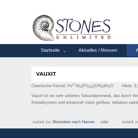
Startseite
Aktuelles / Messen
A
VAUXIT
2+
Chemische Formel: Fe
Al
(PO
)
(OH)
6H
O Härte: 3,
2
4
2
2
2
Vauxit ist ein sehr seltenes Sekundärmineral, das durch Ver
Kristallsystem und entwickelt meist größere, teilweise radia
zurück zu:
Mineralien nach Namen
oder zurück z