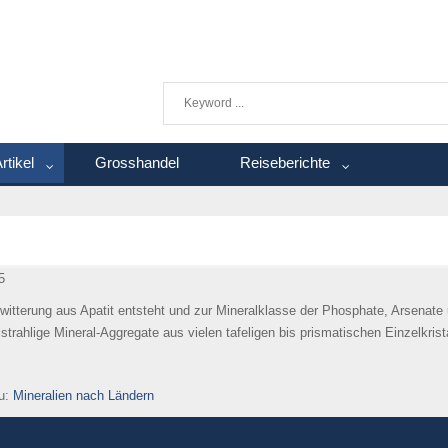
rtikel
Grosshandel
Reiseberichte
5
witterung aus Apatit entsteht und zur Mineralklasse der Phosphate, Arsenate un
lstrahlige Mineral-Aggregate aus vielen tafeligen bis prismatischen Einzelkrist
u:
Mineralien nach Ländern