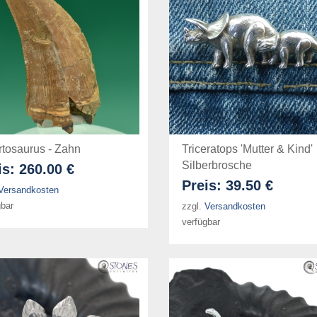
rtosaurus - Zahn
Triceratops 'Mutter & Kind'
Silberbrosche
is:
260.00 €
Preis:
39.50 €
Versandkosten
gbar
zzgl.
Versandkosten
verfügbar