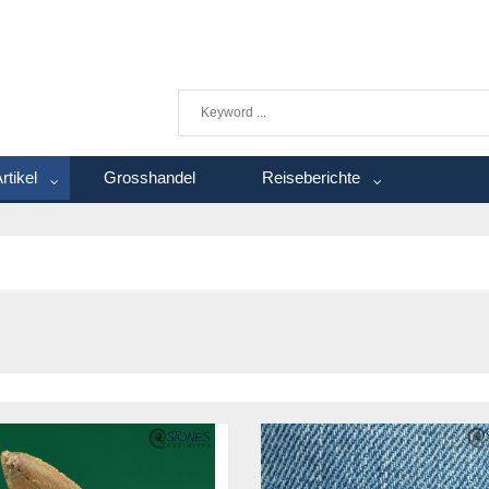
rtikel
Grosshandel
Reiseberichte