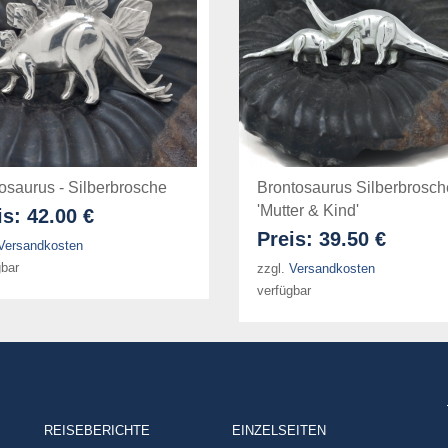
osaurus - Silberbrosche
Brontosaurus Silberbrosch
'Mutter & Kind'
is:
42.00 €
Preis:
39.50 €
Versandkosten
gbar
zzgl.
Versandkosten
verfügbar
REISEBERICHTE
EINZELSEITEN