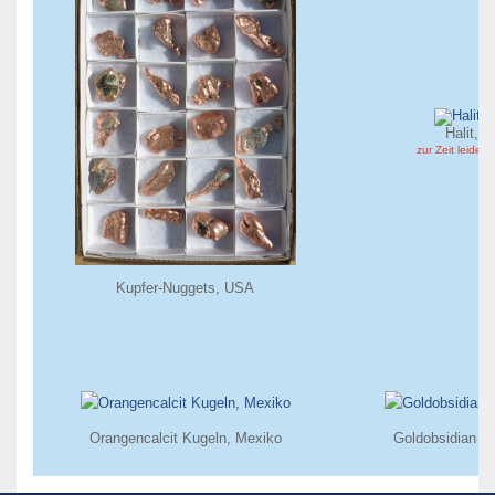
Halit, B
zur Zeit leider n
Kupfer-Nuggets, USA
Orangencalcit Kugeln, Mexiko
Goldobsidian K