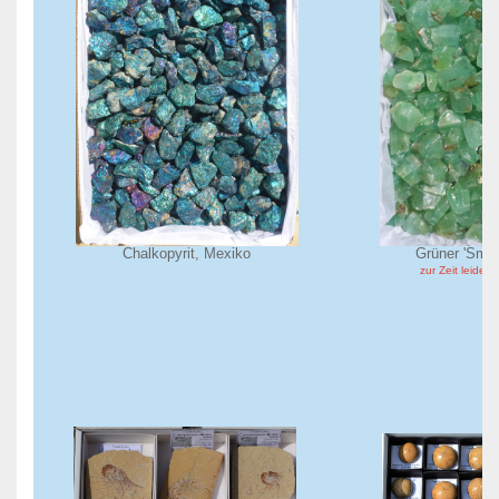
Chalkopyrit, Mexiko
Grüner 'Smar
zur Zeit leider n