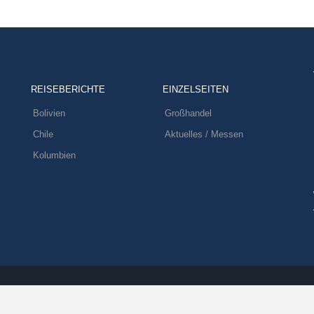
REISEBERICHTE
EINZELSEITEN
Bolivien
Großhandel
Chile
Aktuelles / Messen
Kolumbien
Designed by
SmartAddons.Com