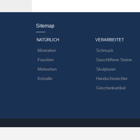
Sitemap
NATÜRLICH
VERARBEITET
Mineralien
Schmuck
Fossilien
Geschliffene Steine
Meteoriten
Skulpturen
Kristalle
Handschmeichler
Geschenkartikel