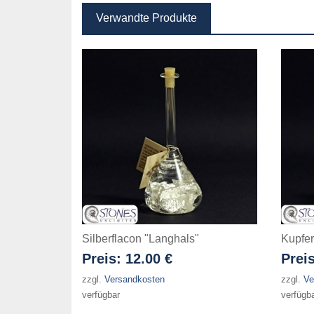
Verwandte Produkte
Silberflacon "Langhals"
Kupfer
Preis:
12.00 €
Prei
zzgl.
Versandkosten
zzgl.
Ve
verfügbar
verfügb