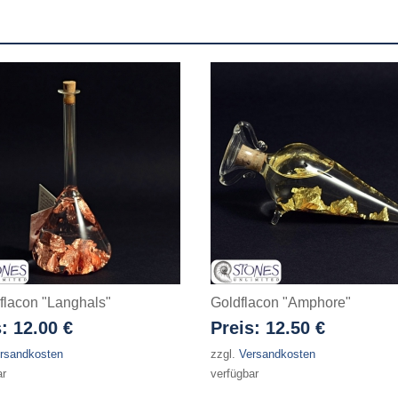
flacon "Langhals"
Goldflacon "Amphore"
s:
12.00 €
Preis:
12.50 €
rsandkosten
zzgl.
Versandkosten
ar
verfügbar