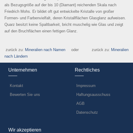
als Bezugsgröße auf der bis 10 (Diamant) reichenden Skala nach
Friedrich Mohs. Er bildet oft gut entwickelte Kristalle von großer
Formen- und Farbenvielfalt, deren Kristallflächen Glasglanz aufweisen.
Quarz besitzt keine Spaltbarkeit, bricht muschelig wie Glas und zeigt
auf den Bruchflächen einen fettigen Glanz.
zurück zu:
Mineralien nach Namen
oder zurück zu:
Mineralien
nach Ländern
Unternehmen
Rechtliches
Kontakt
Impressum
Bewerten Sie uns
Haftungsausschuss
AGB
Datenschutz
Wir akzeptieren